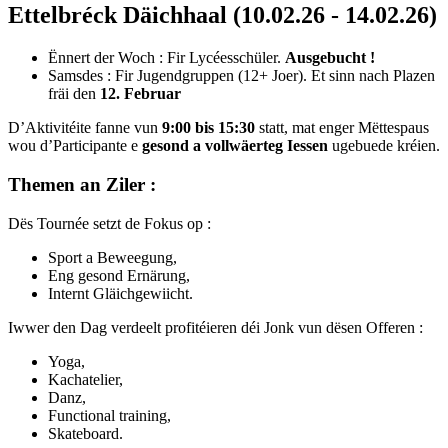
Ettelbréck Däichhaal (10.02.26 - 14.02.26)
Ënnert der Woch : Fir Lycéesschüler.
Ausgebucht !
Samsdes : Fir Jugendgruppen (12+ Joer). Et sinn nach Plazen
fräi den
12. Februar
D’Aktivitéite fanne vun
9:00 bis 15:30
statt, mat enger Mëttespaus
wou d’Participante e
gesond a vollwäerteg Iessen
ugebuede kréien.
Themen an Ziler :
Dës Tournée setzt de Fokus op :
Sport a Beweegung,
Eng gesond Ernärung,
Internt Gläichgewiicht.
Iwwer den Dag verdeelt profitéieren déi Jonk vun dësen Offeren :
Yoga,
Kachatelier,
Danz,
Functional training,
Skateboard.