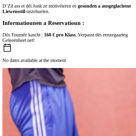
D’Zil ass et déi Jonk ze motivéieren ee
gesonden a ausgeglachene
Liewensstil
unzehuelen.
Informatiounen a Reservatioun :
Dës Tournée kascht :
160 € pro Klass
. Verpasst dës eenzegaarteg
Geleeënheet net!
No dates available at the moment