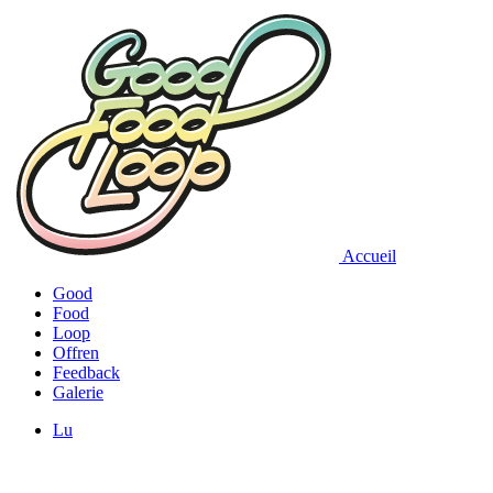
Accueil
Good
Food
Loop
Offren
Feedback
Galerie
Lu