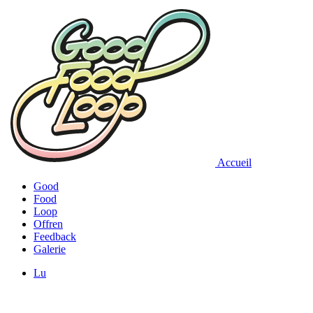
Accueil
Good
Food
Loop
Offren
Feedback
Galerie
Lu