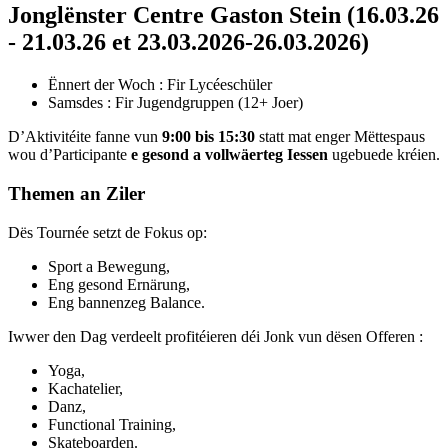
Jonglënster Centre Gaston Stein (16.03.26
- 21.03.26 et 23.03.2026-26.03.2026)
Ënnert der Woch : Fir Lycéeschüler
Samsdes : Fir Jugendgruppen (12+ Joer)
D’Aktivitéite fanne vun
9:00 bis 15:30
statt mat enger Mëttespaus
wou d’Participante
e gesond a vollwäerteg Iessen
ugebuede kréien.
Themen an Ziler
Dës Tournée setzt de Fokus op:
Sport a Bewegung,
Eng gesond Ernärung,
Eng bannenzeg Balance.
Iwwer den Dag verdeelt profitéieren déi Jonk vun dësen Offeren :
Yoga,
Kachatelier,
Danz,
Functional Training,
Skateboarden.