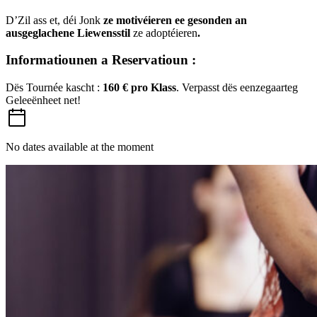
D’Zil ass et, déi Jonk
ze motivéieren ee gesonden an
ausgeglachene Liewensstil
ze adoptéieren
.
Informatiounen a Reservatioun :
Dës Tournée kascht :
160 € pro Klass
. Verpasst dës eenzegaarteg
Geleeënheet net!
No dates available at the moment