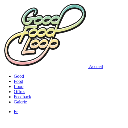
Accueil
Good
Food
Loop
Offres
Feedback
Galerie
Fr