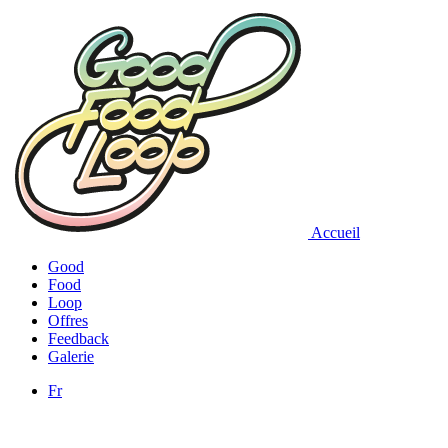
Accueil
Good
Food
Loop
Offres
Feedback
Galerie
Fr