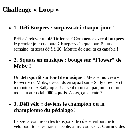
Challenge « Loop »
1. Défi Burpees : surpasse-toi chaque jour !
Prêt·e à relever un
défi intense
? Commence avec
4 burpees
le premier jour et ajoute
2 burpees
chaque jour. En une
semaine, tu seras déjà à
16
. Montre de quoi tu es capable !
2. Squats en musique : bouge sur “Flower” de
Moby !
Un
défi sportif sur fond de musique
? Mets le morceau «
Flower » de Moby, descends en
squat
sur « Sally down » et
remonte sur « Sally up ». Un seul morceau par jour : en un
mois, tu auras fait
900 squats
. Alors, ça te tente ?
3. Défi vélo : deviens le champion ou la
championne du pédalage !
Laisse ta voiture ou les transports de côté et enfourche ton
vélo
pour tous tes trajets : école, amis, courses…
Cumule des