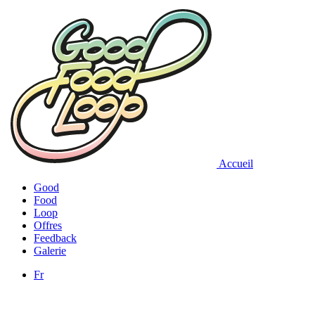
Accueil
Good
Food
Loop
Offres
Feedback
Galerie
Fr