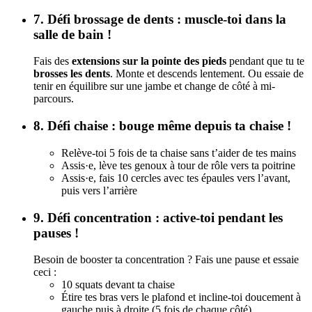
7. Défi brossage de dents : muscle-toi dans la
salle de bain !
Fais des
extensions sur la pointe des pieds
pendant que tu te
brosses les dents
. Monte et descends lentement. Ou essaie de
tenir en équilibre sur une jambe et change de côté à mi-
parcours.
8. Défi chaise : bouge même depuis ta chaise !
Relève-toi 5 fois de ta chaise sans t’aider de tes mains
Assis·e, lève tes genoux à tour de rôle vers ta poitrine
Assis·e, fais 10 cercles avec tes épaules vers l’avant,
puis vers l’arrière
9. Défi concentration : active-toi pendant les
pauses !
Besoin de booster ta concentration ? Fais une pause et essaie
ceci :
10 squats devant ta chaise
Étire tes bras vers le plafond et incline-toi doucement à
gauche puis à droite (5 fois de chaque côté)